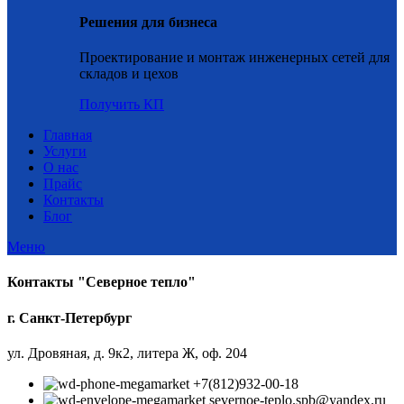
Решения для бизнеса
Проектирование и монтаж инженерных сетей для
складов и цехов
Получить КП
Главная
Услуги
О нас
Прайс
Контакты
Блог
Меню
Контакты "Северное тепло"
г. Санкт-Петербург
ул. Дровяная, д. 9к2, литера Ж, оф. 204
+7(812)932-00-18
severnoe-teplo.spb@yandex.ru