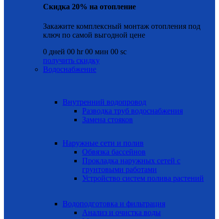
Скидка 20% на отопление
Закажите комплексный монтаж отопления под
ключ по самой выгодной цене
0
дней
00
hr
00
мин
00
sc
получить скидку
Водоснабжение
Внутренний водопровод
Разводка труб водоснабжения
Замена стояков
Наружные сети и полив
Обвязка бассейнов
Прокладка наружных сетей с
грунтовыми работами
Устройство систем полива растений
Водоподготовка и фильтрация
Анализ и очистка воды