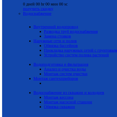
0
дней
00
hr
00
мин
00
sc
получить скидку
Водоснабжение
Внутренний водопровод
Разводка труб водоснабжения
Замена стояков
Наружные сети и полив
Обвязка бассейнов
Прокладка наружных сетей с грунтовы
Устройство систем полива растений
Водоподготовка и фильтрация
Анализ и очистка воды
Монтаж систем очистки
Монтаж сантехприборов
Водоснабжение из скважин и колодцев
Монтаж кессона
Монтаж насосной станции
Обвязка скважин