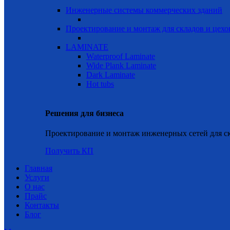
Инженерные системы коммерческих зданий
Проектирование и монтаж для складов и цехо
LAMINATE
Waterproof Laminate
Wide Plank Laminate
Dark Laminate
Hot tubs
Решения для бизнеса
Проектирование и монтаж инженерных сетей для ск
Получить КП
Главная
Услуги
О нас
Прайс
Контакты
Блог