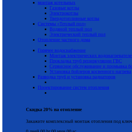
монтаж котельных
Газовые котлы
Электрокотлы
Твердотопливные котлы
Системы «Теплый пол»
Водяной теплый пол
Электрический теплый пол
Отопление частного дома
Горячее водоснабжение
Монтаж электрических водонагревател
Прокладка труб рециркуляции ГВС
Сервисное обслуживание и промывка б
Установка бойлеров косвенного нагрева
Разводка труб и установка радиаторов
Проектирование систем отопления
Скидка 20% на отопление
Закажите комплексный монтаж отопления под ключ
0
дней
00
hr
00
мин
00
sc