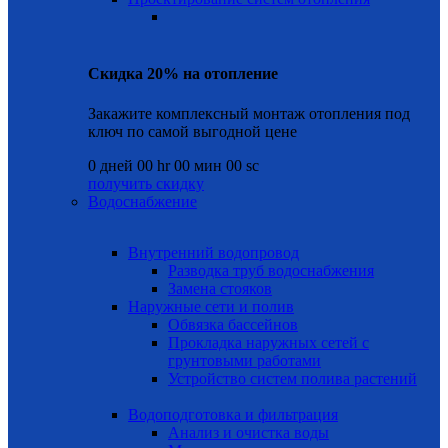
Скидка 20% на отопление
Закажите комплексный монтаж отопления под
ключ по самой выгодной цене
0
дней
00
hr
00
мин
00
sc
получить скидку
Водоснабжение
Внутренний водопровод
Разводка труб водоснабжения
Замена стояков
Наружные сети и полив
Обвязка бассейнов
Прокладка наружных сетей с
грунтовыми работами
Устройство систем полива растений
Водоподготовка и фильтрация
Анализ и очистка воды