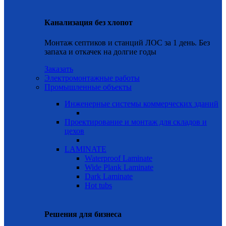
Канализация без хлопот
Монтаж септиков и станций ЛОС за 1 день. Без
запаха и откачек на долгие годы
Заказать
Электромонтажные работы
Промышленные объекты
Инженерные системы коммерческих зданий
Проектирование и монтаж для складов и
цехов
LAMINATE
Waterproof Laminate
Wide Plank Laminate
Dark Laminate
Hot tubs
Решения для бизнеса