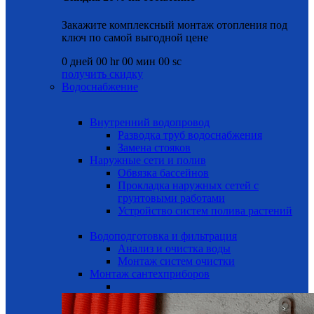
Закажите комплексный монтаж отопления под
ключ по самой выгодной цене
0
дней
00
hr
00
мин
00
sc
получить скидку
Водоснабжение
Внутренний водопровод
Разводка труб водоснабжения
Замена стояков
Наружные сети и полив
Обвязка бассейнов
Прокладка наружных сетей с
грунтовыми работами
Устройство систем полива растений
Водоподготовка и фильтрация
Анализ и очистка воды
Монтаж систем очистки
Монтаж сантехприборов