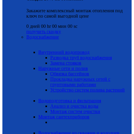
Закажите комплексный монтаж отопления под
ключ по самой выгодной цене
0
дней
00
hr
00
мин
00
sc
получить скидку
Водоснабжение
Внутренний водопровод
Разводка труб водоснабжения
Замена стояков
Наружные сети и полив
Обвязка бассейнов
Прокладка наружных сетей с
грунтовыми работами
Устройство систем полива растений
Водоподготовка и фильтрация
Анализ и очистка воды
Монтаж систем очистки
Монтаж сантехприборов
Водоснабжение из скважин и колодцев