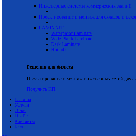
Инженерные системы коммерческих зданий
Проектирование и монтаж для складов и цехо
LAMINATE
Waterproof Laminate
Wide Plank Laminate
Dark Laminate
Hot tubs
Решения для бизнеса
Проектирование и монтаж инженерных сетей для ск
Получить КП
Главная
Услуги
О нас
Прайс
Контакты
Блог