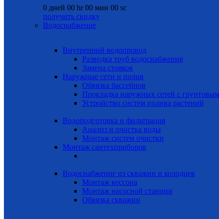
0
дней
00
hr
00
мин
00
sc
получить скидку
Водоснабжение
Внутренний водопровод
Разводка труб водоснабжения
Замена стояков
Наружные сети и полив
Обвязка бассейнов
Прокладка наружных сетей с грунтовы
Устройство систем полива растений
Водоподготовка и фильтрация
Анализ и очистка воды
Монтаж систем очистки
Монтаж сантехприборов
Водоснабжение из скважин и колодцев
Монтаж кессона
Монтаж насосной станции
Обвязка скважин